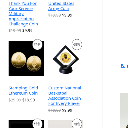
Thank You For
United States
Your Service
Army Coin
Military
原
当
$
19.99
$
9.99
Appreciation
价
前
Challenge Coin
为
价
：
格
原
当
$
19.99
$
9.99
$
为
价
前
1
：
为
价
9
$
促
促
销售
销售
：
格
.
9
$
为
9
.
销
销
1
：
9
9
9
$
。
9
.
9
产
产
Eag
。
9
.
9
9
品
品
。
9
。
Stamping Gold
Custom National
Ethereum Coin
Basketball
Association Coin
原
当
$
29.99
$
19.99
For Every Player
价
前
为
价
原
当
$
19.99
$
9.99
：
格
价
前
$
为
为
价
促
促
2
：
销售
销售
：
格