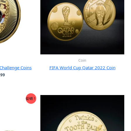
Coin
 Challenge Coins
FIFA World Cup Qatar 2022 Coin
当
.99
前
：
价
9.99。
格
为：
促销！
$8.99。