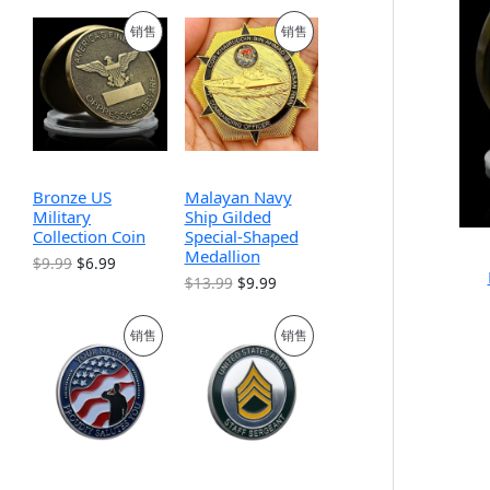
促
促
销售
销售
销
销
产
产
品
品
Bronze US
Malayan Navy
Military
Ship Gilded
Collection Coin
Special-Shaped
Medallion
原
当
$
9.99
$
6.99
价
前
原
当
$
13.99
$
9.99
为
价
价
前
：
格
为
价
促
促
销售
销售
$
为
：
格
9
：
$
为
.
$
销
销
1
：
9
6
3
$
9
.
.
9
产
产
。
9
9
.
9
9
9
品
品
。
。
9
。