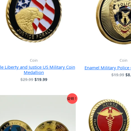
Coin
Coin
le Liberty and Justice US Military Coin
Enamel Military Police
Medallion
原
$
19.99
$
8
原
当
$
29.99
$
19.99
价
价
前
为
为：
价
$1
$29.99。
格
促销！
为：
$19.99。