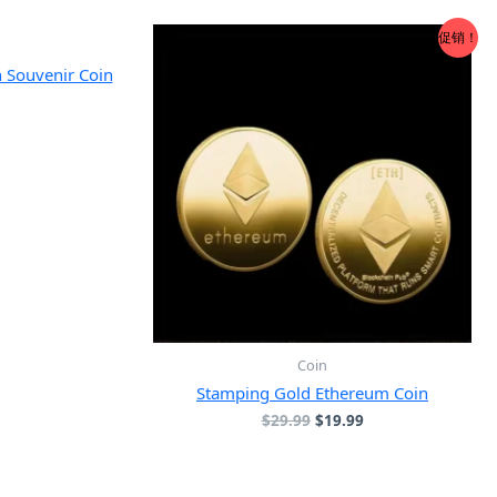
：
价
为：
价
3.99。
格
$19.99。
格
促销！
为：
为：
$9.99。
$6.99。
h Souvenir Coin
Coin
Stamping Gold Ethereum Coin
原
当
$
29.99
$
19.99
价
前
为：
价
$29.99。
格
为：