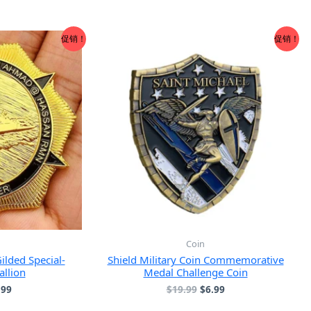
促销！
促销！
Coin
lded Special-
Shield Military Coin Commemorative
llion
Medal Challenge Coin
当
原
当
.99
$
19.99
$
6.99
前
价
前