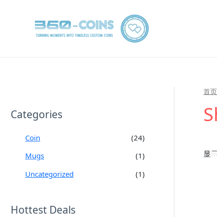
跳
至
内
容
首页
S
Categories
Coin
(24)
显示
Mugs
(1)
Uncategorized
(1)
Hottest Deals