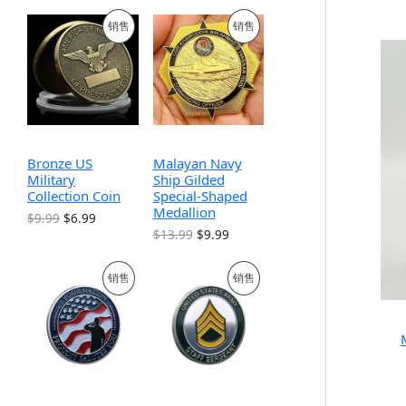
促
促
销售
销售
销
销
产
产
品
品
Bronze US
Malayan Navy
Military
Ship Gilded
Collection Coin
Special-Shaped
Medallion
原
当
$
9.99
$
6.99
价
前
原
当
$
13.99
$
9.99
为
价
价
前
：
格
为
价
促
促
销售
销售
$
为
：
格
9
：
$
为
.
$
销
销
1
：
9
6
3
$
9
.
.
9
产
产
。
9
9
.
9
9
9
品
品
。
。
9
。