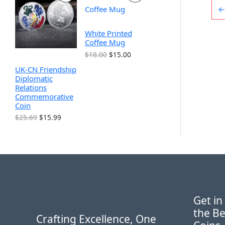
9
$
$
为
←
.
1
销
销
1
：
9
9
9
$
9
.
.
9
产
产
White Printed
。
9
9
.
Coffee Mug
9
9
9
品
品
。
。
9
原
当
$
18.00
$
15.00
。
价
前
UK-CN Friendship
为
价
Diplomatic
：
格
Relations
$
为
Commemorative
1
：
Coin
8
$
.
1
原
当
$
25.69
$
15.99
0
5
价
前
0
.
为
价
。
0
：
格
0
$
为
。
2
：
5
$
.
1
6
5
9
.
Get in
。
9
the Be
9
Crafting Excellence, One
。