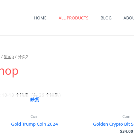
HOME
ALL PRODUCTS
BLOG
ABO
/
Shop
/ 分页2
hop
 10-18 个结果（共 26 个结果）
缺货
Coin
Coin
Gold Trump Coin 2024
Golden Crypto Bit S
$
34.00