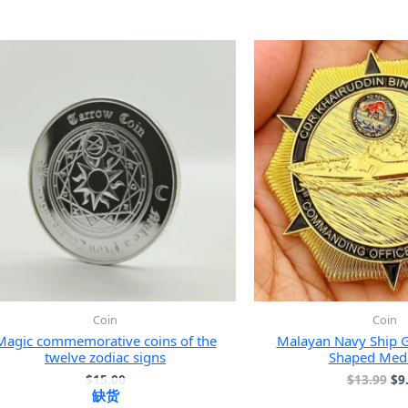
Coin
Coin
Magic commemorative coins of the
Malayan Navy Ship Gi
twelve zodiac signs
Shaped Meda
原
$
15.00
$
13.99
$
9
缺货
价