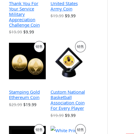
Thank You For
United States
Your Service
Army Coin
Military
原
当
$
19.99
$
9.99
Appreciation
价
前
Challenge Coin
为
价
：
格
原
当
$
19.99
$
9.99
$
为
价
前
1
：
为
价
9
$
促
促
销售
销售
：
格
.
9
$
为
9
.
销
销
1
：
9
9
9
$
。
9
.
9
产
产
。
9
.
9
9
品
品
。
9
。
Stamping Gold
Custom National
Ethereum Coin
Basketball
Association Coin
原
当
$
29.99
$
19.99
For Every Player
价
前
为
价
原
当
$
19.99
$
9.99
：
格
价
前
$
为
为
价
促
促
2
：
销售
销售
：
格