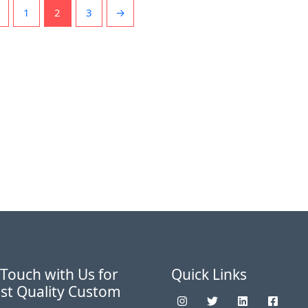
1
2
3
→
 Touch with Us for
Quick Links
st Quality Custom