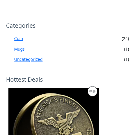
Categories
Coin
(24)
Mugs
(1)
Uncategorized
(1)
Hottest Deals
促
销售
销
产
品