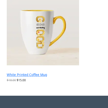
$
为
销
2
：
5
$
产
.
1
6
5
品
9
.
。
9
9
。
White Printed Coffee Mug
原
当
$
18.00
$
15.00
价
前
为
价
：
格
$
为
1
：
8
$
.
1