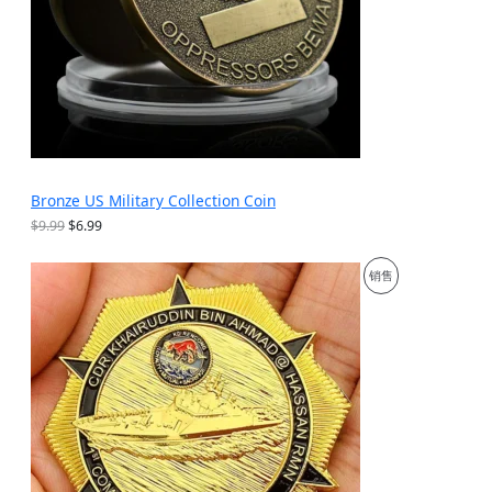
Bronze US Military Collection Coin
原
当
$
9.99
$
6.99
价
前
为
价
促
销售
：
格
$
为
销
9
：
.
$
产
9
6
9
.
品
。
9
9
。