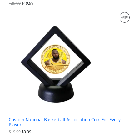
原
当
$
29.99
$
19.99
价
前
为
价
促
销售
：
格
$
为
销
2
：
9
$
产
.
1
9
9
品
9
.
。
9
9
。
Custom National Basketball Association Coin For Every
Player
原
当
$
19.99
$
9.99
价
前