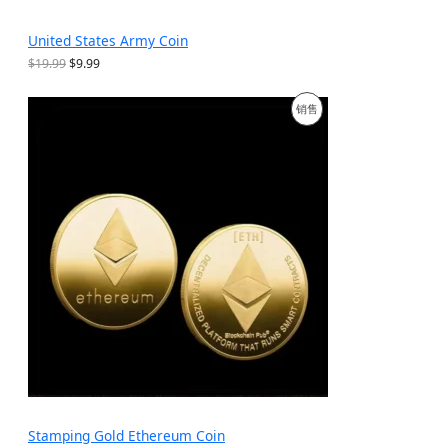
United States Army Coin
原
当
$
19.99
$
9.99
价
前
为
价
促
销售
：
格
$
为
销
1
：
9
$
产
.
9
9
.
品
9
9
。
9
。
Stamping Gold Ethereum Coin