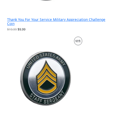
Thank You For Your Service Military Appreciation Challenge
Coin
原
当
$
19.99
$
9.99
价
前
为
价
促
销售
：
格
$
为
销
1
：
9
$
产
.
9
9
.
品
9
9
。
9
。