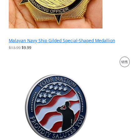
Malayan Navy Ship Gilded Special-Shaped Medallion
原
当
$
13.99
$
9.99
价
前
为
价
促
销售
：
格
$
为
销
1
：
3
$
产
.
9
9
.
品
9
9
。
9
。