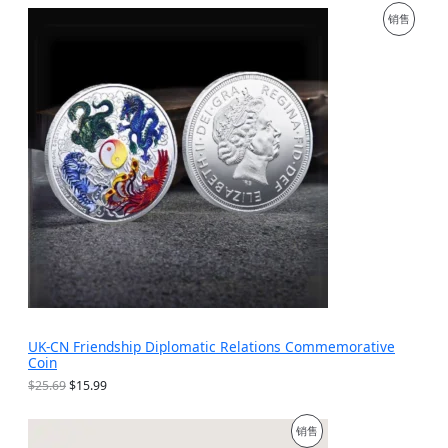
为
价
促
销售
：
格
$
为
销
1
：
9
$
产
.
9
9
.
品
9
9
。
9
。
UK-CN Friendship Diplomatic Relations Commemorative
Coin
原
当
$
25.69
$
15.99
价
前
为
价
促
销售
：
格