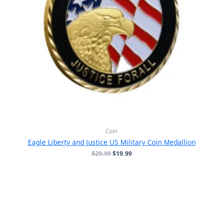
Coin
Eagle Liberty and Justice US Military Coin Medallion
原
当
$
29.99
$
19.99
价
前
为：
价
$29.99。
格
为：
$19.99。