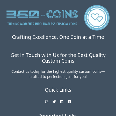
0
5
0
.
。
0
0
。
Crafting Excellence, One Coin at a Time
Get in Touch with Us for the Best Quality
Custom Coins
Contact us today for the highest quality custom coins—
crafted to perfection, just for you!
Quick Links
Important Links