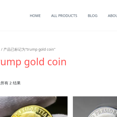
HOME
ALL PRODUCTS
BLOG
ABO
/ 产品已标记为“trump gold coin”
rump gold coin
所有 2 结果