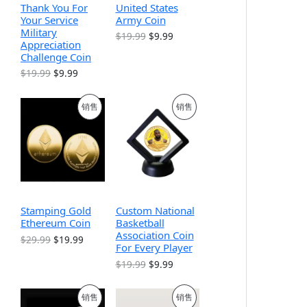
Thank You For
United States
Your Service
Army Coin
Military
原
当
$
19.99
$
9.99
Appreciation
价
前
Challenge Coin
为
价
：
格
原
当
$
19.99
$
9.99
$
为
价
前
1
：
为
价
9
$
促
促
销售
销售
：
格
.
9
$
为
9
.
销
销
1
：
9
9
9
$
。
9
.
9
产
产
。
9
.
9
9
品
品
。
9
。
Stamping Gold
Custom National
Ethereum Coin
Basketball
Association Coin
原
当
$
29.99
$
19.99
For Every Player
价
前
为
价
原
当
$
19.99
$
9.99
：
格
价
前
$
为
为
价
促
促
2
：
销售
销售
：
格