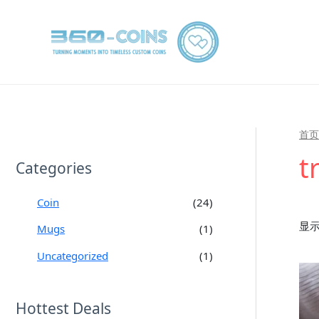
跳
至
内
容
首页
t
Categories
Coin
(24)
显示
Mugs
(1)
Uncategorized
(1)
Hottest Deals