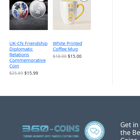
9
$
$
为
.
1
销
销
1
：
9
9
9
$
9
.
.
9
产
产
。
9
9
.
9
9
9
品
品
。
。
9
。
UK-CN Friendship
White Printed
Diplomatic
Coffee Mug
Relations
原
当
$
18.00
$
15.00
Commemorative
价
前
Coin
为
价
：
格
原
当
$
25.69
$
15.99
$
为
价
前
1
：
为
价
8
$
：
格
.
1
$
为
0
5
2
：
0
.
5
$
。
0
.
1
0
6
5
。
9
.
Get in
。
9
the Be
9
。