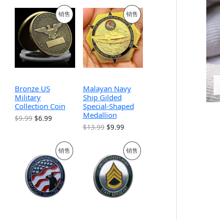
促
促
销售
销售
销
销
产
产
品
品
Bronze US
Malayan Navy
Military
Ship Gilded
Collection Coin
Special-Shaped
Medallion
原
当
$
9.99
$
6.99
价
前
原
当
$
13.99
$
9.99
为
价
价
前
：
格
为
价
促
促
销售
销售
$
为
：
格
9
：
$
为
.
$
销
销
1
：
9
6
3
$
9
.
.
9
产
产
。
9
9
.
9
9
9
品
品
。
。
9
。