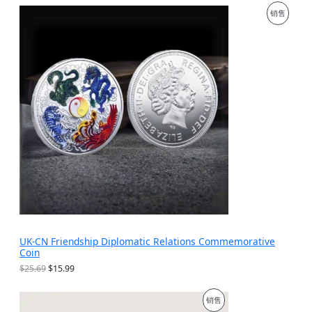
为
价
促
销售
：
格
$
为
销
1
：
9
$
产
.
9
9
.
品
9
9
。
9
。
UK-CN Friendship Diplomatic Relations Commemorative
Coin
原
当
$
25.69
$
15.99
价
前
为
价
促
销售
：
格