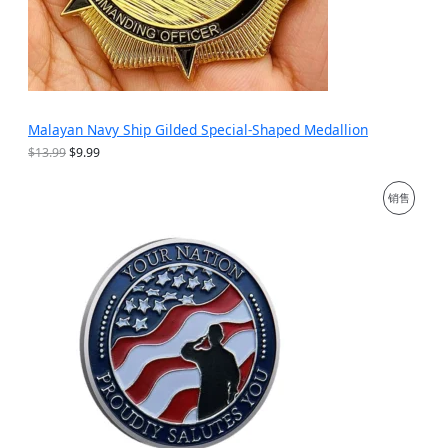
Malayan Navy Ship Gilded Special-Shaped Medallion
原
当
$
13.99
$
9.99
价
前
为
价
促
销售
：
格
$
为
销
1
：
3
$
产
.
9
9
.
品
9
9
。
9
。