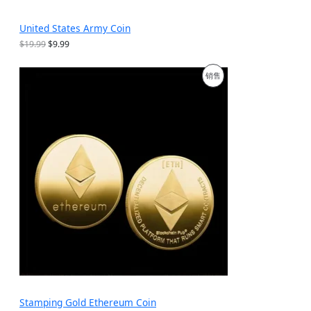
United States Army Coin
原
当
$
19.99
$
9.99
价
前
为
价
促
销售
：
格
$
为
销
1
：
9
$
产
.
9
9
.
品
9
9
。
9
。
Stamping Gold Ethereum Coin