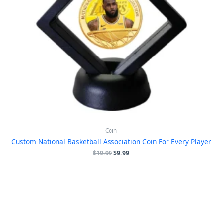
Coin
Custom National Basketball Association Coin For Every Player
原
当
$
19.99
$
9.99
价
前
为：
价
$19.99。
格
为：
$9.99。