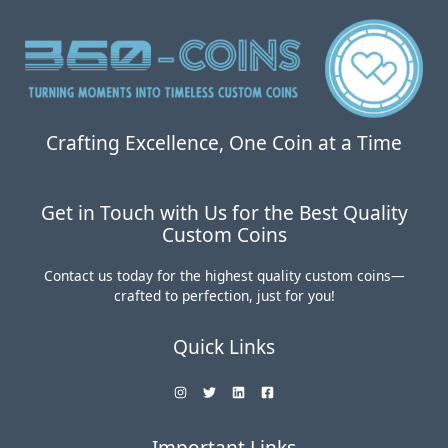
0
5
0
.
。
0
0
。
Crafting Excellence, One Coin at a Time
Get in Touch with Us for the Best Quality
Custom Coins
Contact us today for the highest quality custom coins—
crafted to perfection, just for you!
Quick Links
Important Links