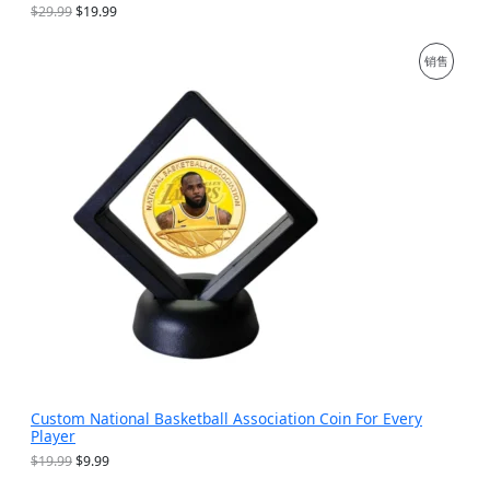
原
当
$
29.99
$
19.99
价
前
为
价
促
销售
：
格
$
为
销
2
：
9
$
产
.
1
9
9
品
9
.
。
9
9
。
Custom National Basketball Association Coin For Every
Player
原
当
$
19.99
$
9.99
价
前