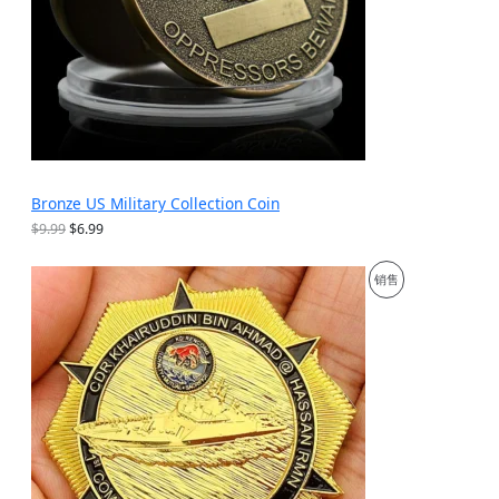
Bronze US Military Collection Coin
原
当
$
9.99
$
6.99
价
前
为
价
促
销售
：
格
$
为
销
9
：
.
$
产
9
6
9
.
品
。
9
9
。