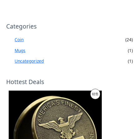
Categories
Coin
(24)
Mugs
(1)
Uncategorized
(1)
Hottest Deals
促
销售
销
产
品