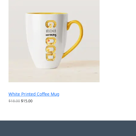
$
为
销
2
：
5
$
产
.
1
6
5
品
9
.
。
9
9
。
White Printed Coffee Mug
原
当
$
18.00
$
15.00
价
前
为
价
：
格
$
为
1
：
8
$
.
1