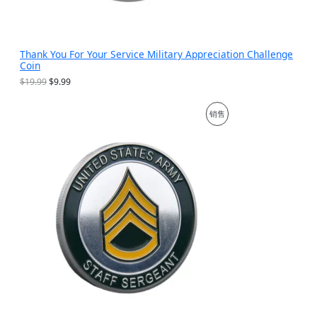
Thank You For Your Service Military Appreciation Challenge
Coin
原
当
$
19.99
$
9.99
价
前
为
价
促
销售
：
格
$
为
销
1
：
9
$
产
.
9
9
.
品
9
9
。
9
。