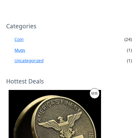
Categories
Coin
(24)
Mugs
(1)
Uncategorized
(1)
Hottest Deals
促
销售
销
产
品