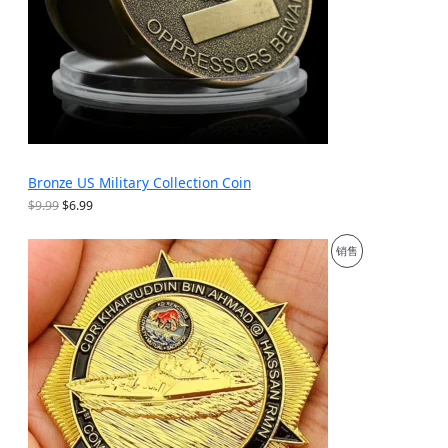
Bronze US Military Collection Coin
原
当
$
9.99
$
6.99
价
前
为
价
促
销售
：
格
$
为
销
9
：
.
$
产
9
6
9
.
品
。
9
9
。