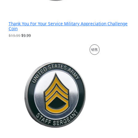
Thank You For Your Service Military Appreciation Challenge
Coin
原
当
$
19.99
$
9.99
价
前
为
价
促
销售
：
格
$
为
销
1
：
9
$
产
.
9
9
.
品
9
9
。
9
。