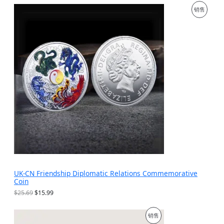
为
价
促
销售
：
格
$
为
销
1
：
9
$
产
.
9
9
.
品
9
9
。
9
。
UK-CN Friendship Diplomatic Relations Commemorative
Coin
原
当
$
25.69
$
15.99
价
前
为
价
促
销售
：
格