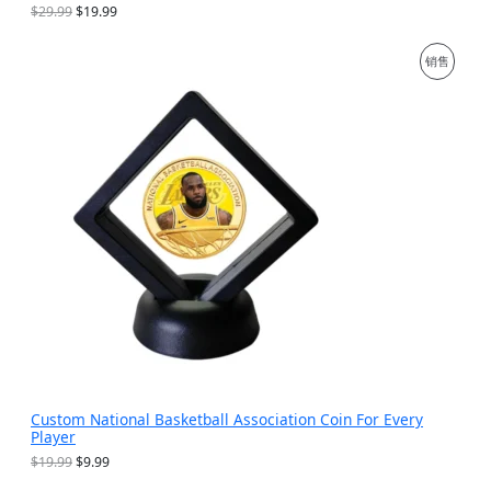
原
当
$
29.99
$
19.99
价
前
为
价
促
销售
：
格
$
为
销
2
：
9
$
产
.
1
9
9
品
9
.
。
9
9
。
Custom National Basketball Association Coin For Every
Player
原
当
$
19.99
$
9.99
价
前