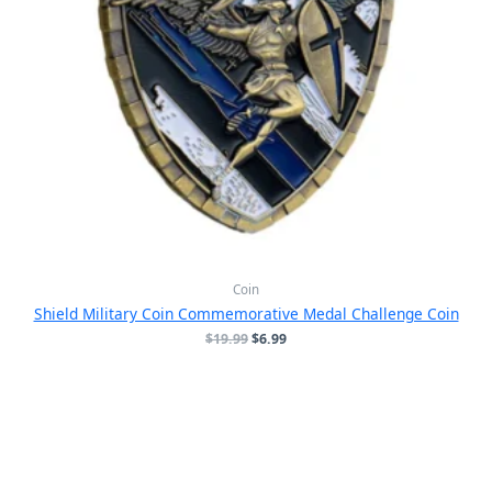
Coin
Shield Military Coin Commemorative Medal Challenge Coin
原
当
$
19.99
$
6.99
价
前
为：
价
$19.99。
格
为：
$6.99。