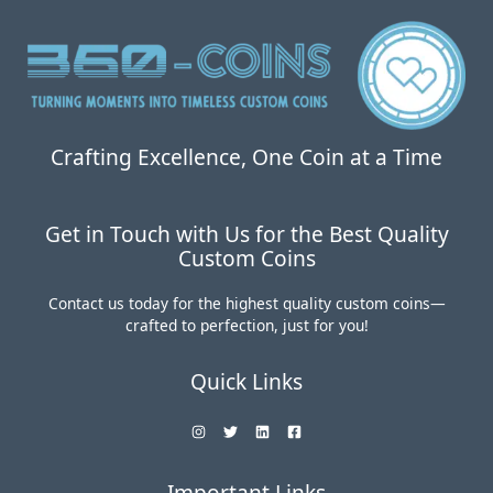
0
5
0
.
。
0
0
。
Crafting Excellence, One Coin at a Time
Get in Touch with Us for the Best Quality
Custom Coins
Contact us today for the highest quality custom coins—
crafted to perfection, just for you!
Quick Links
Important Links