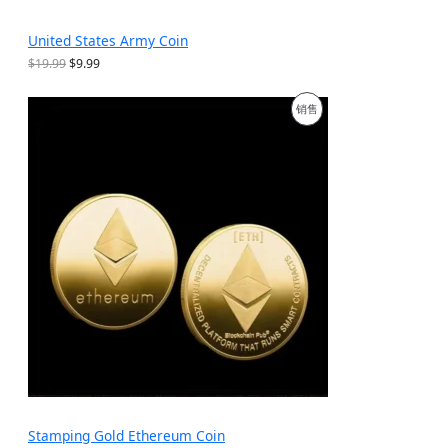
United States Army Coin
原
当
$
19.99
$
9.99
价
前
为
价
促
销售
：
格
$
为
销
1
：
9
$
产
.
9
9
.
品
9
9
。
9
。
Stamping Gold Ethereum Coin