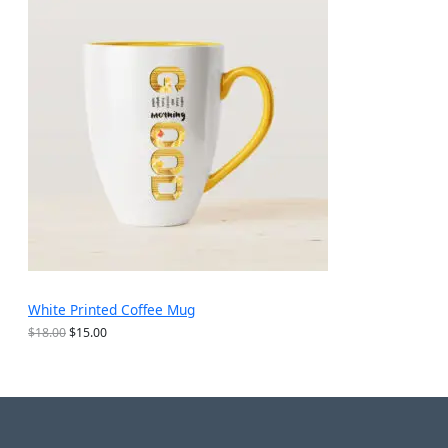
$
为
销
2
：
5
$
产
.
1
6
5
品
9
.
。
9
9
。
White Printed Coffee Mug
原
当
$
18.00
$
15.00
价
前
为
价
：
格
$
为
1
：
8
$
.
1