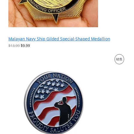
Malayan Navy Ship Gilded Special-Shaped Medallion
原
当
$
13.99
$
9.99
价
前
为
价
促
销售
：
格
$
为
销
1
：
3
$
产
.
9
9
.
品
9
9
。
9
。