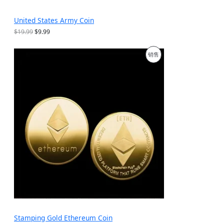
United States Army Coin
原
当
$
19.99
$
9.99
价
前
为
价
促
销售
：
格
$
为
销
1
：
9
$
产
.
9
9
.
品
9
9
。
9
。
Stamping Gold Ethereum Coin