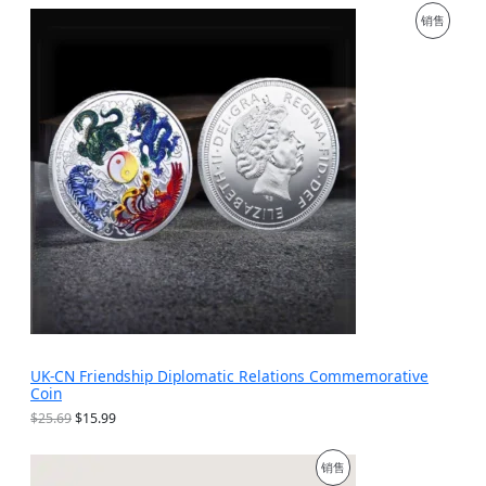
为
价
促
销售
：
格
$
为
销
1
：
9
$
产
.
9
9
.
品
9
9
。
9
。
UK-CN Friendship Diplomatic Relations Commemorative
Coin
原
当
$
25.69
$
15.99
价
前
为
价
促
销售
：
格