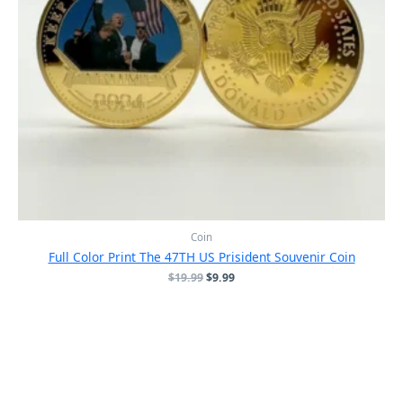
Coin
Full Color Print The 47TH US Prisident Souvenir Coin
原
当
$
19.99
$
9.99
价
前
为：
价
$19.99。
格
为：
$9.99。