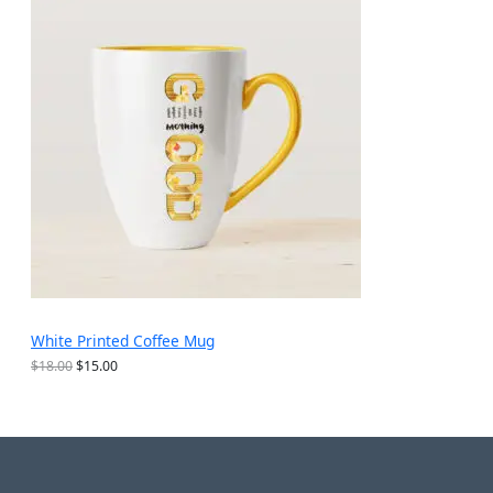
$
为
销
2
：
5
$
产
.
1
6
5
品
9
.
。
9
9
。
White Printed Coffee Mug
原
当
$
18.00
$
15.00
价
前
为
价
：
格
$
为
1
：
8
$
.
1