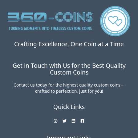
0
5
0
.
。
0
0
。
Crafting Excellence, One Coin at a Time
Get in Touch with Us for the Best Quality
Custom Coins
Contact us today for the highest quality custom coins—
crafted to perfection, just for you!
Quick Links
Important Links