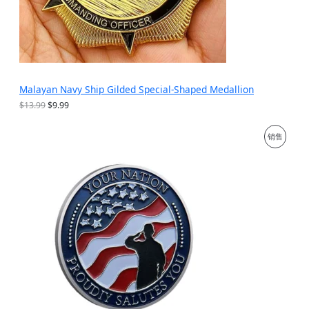
Malayan Navy Ship Gilded Special-Shaped Medallion
原
当
$
13.99
$
9.99
价
前
为
价
促
销售
：
格
$
为
销
1
：
3
$
产
.
9
9
.
品
9
9
。
9
。