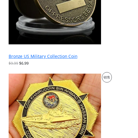
Bronze US Military Collection Coin
原
当
$
9.99
$
6.99
价
前
为
价
促
销售
：
格
$
为
销
9
：
.
$
产
9
6
9
.
品
。
9
9
。