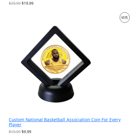
原
当
$
29.99
$
19.99
价
前
为
价
促
销售
：
格
$
为
销
2
：
9
$
产
.
1
9
9
品
9
.
。
9
9
。
Custom National Basketball Association Coin For Every
Player
原
当
$
19.99
$
9.99
价
前