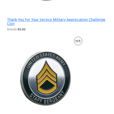
Thank You For Your Service Military Appreciation Challenge
Coin
原
当
$
19.99
$
9.99
价
前
为
价
促
销售
：
格
$
为
销
1
：
9
$
产
.
9
9
.
品
9
9
。
9
。