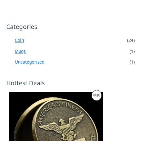
Categories
Coin
(24)
Mugs
(1)
Uncategorized
(1)
Hottest Deals
促
销售
销
产
品