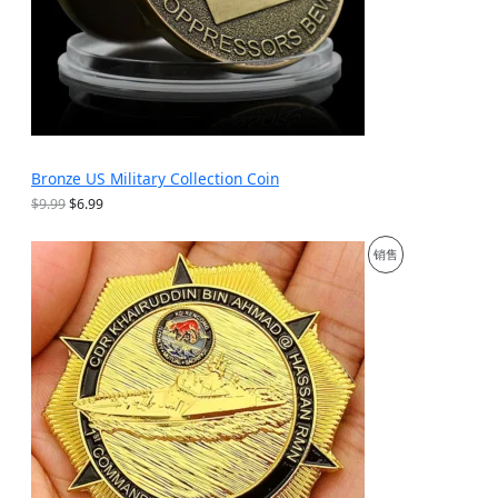
Bronze US Military Collection Coin
原
当
$
9.99
$
6.99
价
前
为
价
促
销售
：
格
$
为
销
9
：
.
$
产
9
6
9
.
品
。
9
9
。