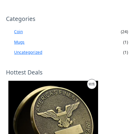
Categories
Coin
(24)
Mugs
(1)
Uncategorized
(1)
Hottest Deals
促
销售
销
产
品