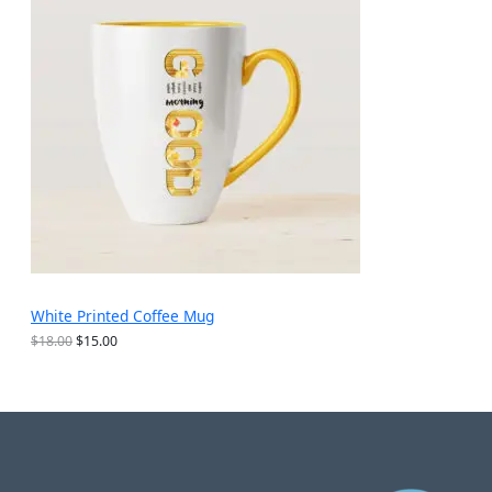
5
$
产
.
1
6
5
品
9
.
。
9
9
。
White Printed Coffee Mug
原
当
$
18.00
$
15.00
价
前
为
价
：
格
$
为
1
：
8
$
.
1
0
5