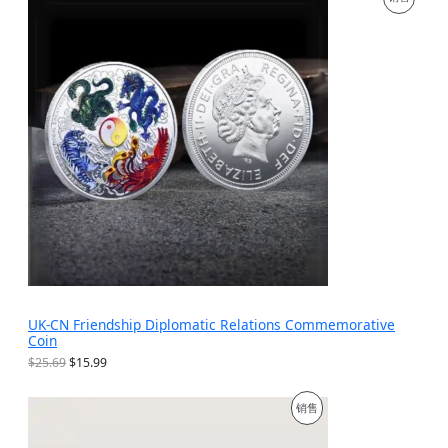
$
为
销
1
：
9
$
产
.
9
9
.
品
9
9
。
9
。
UK-CN Friendship Diplomatic Relations Commemorative
Coin
原
当
$
25.69
$
15.99
价
前
为
价
促
销售
：
格
$
为
销
2
：