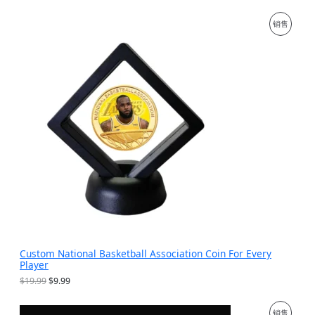
价
前
为
价
促
销售
：
格
$
为
销
2
：
9
$
产
.
1
9
9
品
9
.
。
9
9
。
Custom National Basketball Association Coin For Every
Player
原
当
$
19.99
$
9.99
价
前
为
价
促
销售
：
格