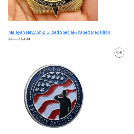
Malayan Navy Ship Gilded Special-Shaped Medallion
原
当
$
13.99
$
9.99
价
前
为
价
促
销售
：
格
$
为
销
1
：
3
$
产
.
9
9
.
品
9
9
。
9
。