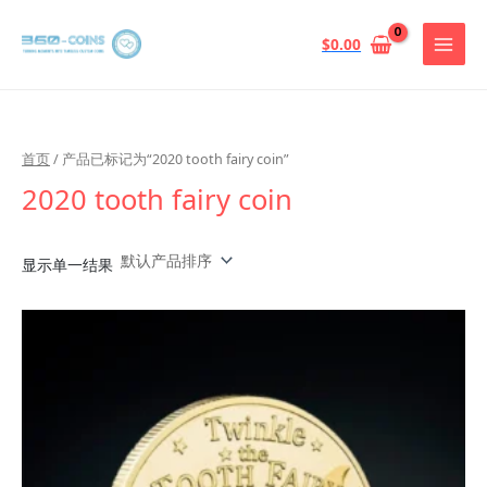
跳
至
$
0.00
内
容
首页
/ 产品已标记为“2020 tooth fairy coin”
2020 tooth fairy coin
显示单一结果