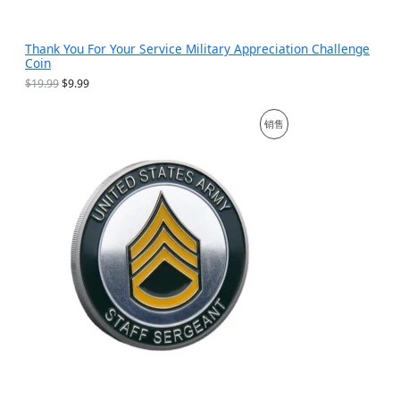
Thank You For Your Service Military Appreciation Challenge
Coin
原
当
$
19.99
$
9.99
价
前
为
价
促
销售
：
格
$
为
销
1
：
9
$
产
.
9
9
.
品
9
9
。
9
。